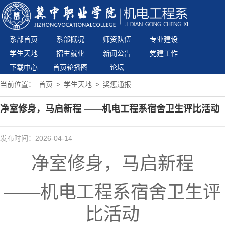
系部首页
系部概况
师资队伍
专业建设
学生天地
招生就业
新闻公告
党建工作
下载中心
首页轮播图
论坛
当前位置：
首页
>
学生天地
>
奖惩通报
净室修身，马启新程 ——机电工程系宿舍卫生评比活动
发布时间：2026-04-14
净室修身，马启新程
——机电工程系宿舍卫生评
比活动