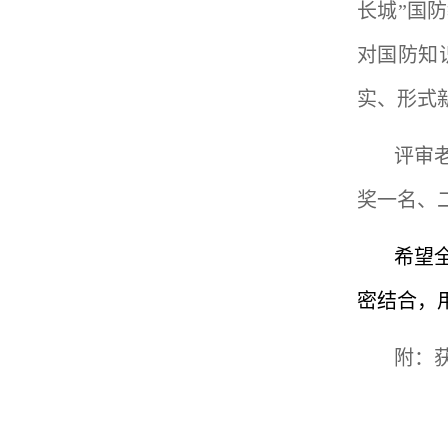
长城”国
对国防知
实、形式
评审
奖一名、
希望
密结合，
附：