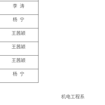
李 涛
杨 宁
王茜颖
王茜颖
王茜颖
杨 宁
机电工程系