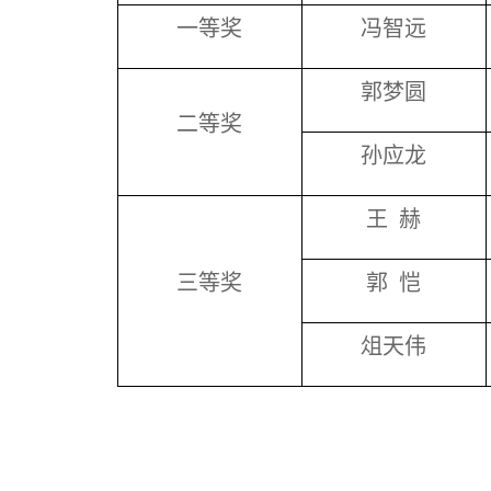
一等奖
冯智远
郭梦圆
二等奖
孙应龙
王 赫
三等奖
郭 恺
俎天伟