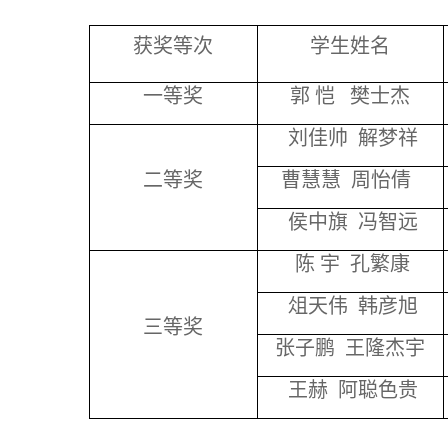
获奖等次
学生姓名
一等奖
郭 恺 樊士杰
刘佳帅 解梦祥
二等奖
曹慧慧 周怡倩
侯中旗 冯智远
陈 宇 孔繁康
俎天伟 韩彦旭
三等奖
张子鹏 王隆杰宇
王赫 阿聪色贵