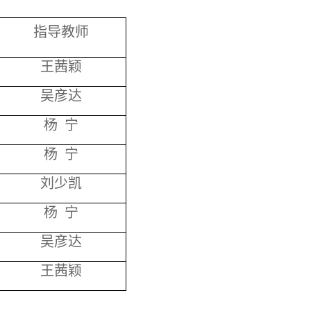
指导教师
王茜颖
吴彦达
杨 宁
杨 宁
刘少凯
杨 宁
吴彦达
王茜颖