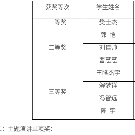
获奖等次
学生姓名
一等奖
樊士杰
郭 恺
二等奖
刘佳帅
曹慧慧
王隆杰宇
解梦祥
三等奖
冯智远
陈 宇
二：主题演讲单项奖：