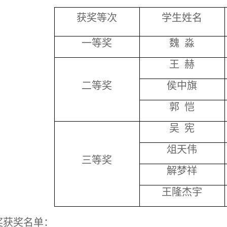
获奖等次
学生姓名
一等奖
魏 淼
王 赫
二等奖
侯中旗
郭 恺
吴 宪
俎天伟
三等奖
解梦祥
王隆杰宇
奖获奖名单：