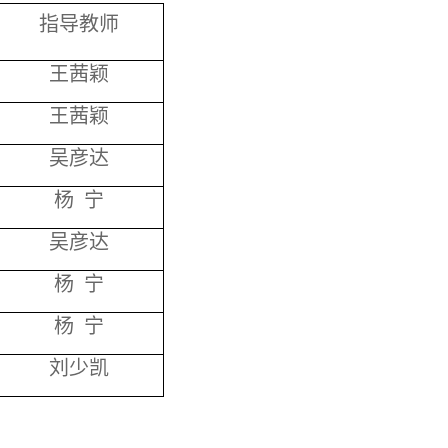
指导教师
王茜颖
王茜颖
吴彦达
杨 宁
吴彦达
杨 宁
杨 宁
刘少凯