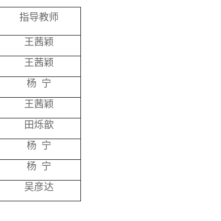
指导教师
王茜颖
王茜颖
杨 宁
王茜颖
田烁歆
杨 宁
杨 宁
吴彦达