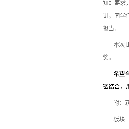
知》要求
讲，同学
担当。
本次
奖。
希望
密结合，
附：
板块