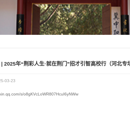
 | 2025年“荆彩人生·就在荆门”招才引智高校行（河北专
-03-23
eixin.qq.com/s/o8gKVcLoWR807HcuI6yNWw