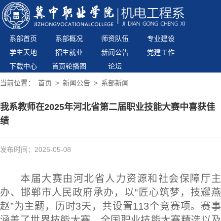
系部首页
系部概况
师资队伍
专业建设
学生天地
招生就业
新闻公告
党建工作
下载中心
首页轮播图
论坛
当前位置：
首页
>
新闻公告
>
系部新闻
我系教师在2025年河北省第二届职业技能大赛中喜获佳
绩
发布时间：2025-05-08
本届大赛由河北省人力资源和社会保障厅主
办、邯郸市人民政府承办，以“匠心筑梦，技耀燕
赵”为主题，历时3天，共设置113个竞赛项。赛事
涵盖了世界技能大赛、全国职业技能大赛精选以及