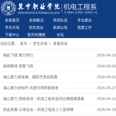
系部首页
系部概况
师资队伍
专业建设
学生天地
招生就业
新闻公告
党建工作
下载中心
首页轮播图
论坛
当前位置：
首页
>
学生天地
>
青春风采
绳彩飞扬 聚力同行
2026-06-10
驰骋赛场 青春飞扬
2026-06-06
凝心聚力谋发展，履职尽责启新篇
2026-06-01
凝心聚力树标杆 共建文明样板宿舍
2026-05-27
凝心聚力·团结奋进 --机电工程系拔河比赛圆满落幕
2026-05-21
热血青春·以球会友---机电工程系三人篮球赛
2026-05-19